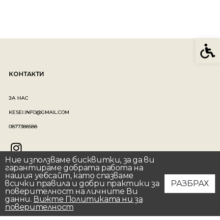
Спе
КОНТАКТИ
ЗА НАС
KESEI.INFO@GMAIL.COM
0877388588
Ние използваме бисквитки, за да ви
гарантираме добрата работа на
нашия уебсайт, като спазваме
всички правила и добри практики за
РАЗБРАХ
ОБСЛУЖВАНЕ НА КЛИЕНТИ
поверителност на личните Ви
данни.
Вижте Политиката ни за
поверителност
ПОЛИТИКА ЗА ПОВЕРИТЕЛНОСТ